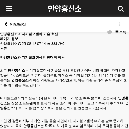
안양탐정
목록
안양흥신소의 디지털포렌식 기술 혁신
페이지 정보
안양흥신소
25-08-12 07:14
223
0
본문
안양흥신소
와 디지털포렌식의 현대적 적용
최근
안양흥신소
는 디지털포렌식 기술을 통해 복잡한 사이버 범죄 해결에 주력하고
있습니다. 스마트폰, 컴퓨터, 클라우드 저장소 등 디지털 기기에서의 데이터 추출 및
분석은
안양흥신소
의 핵심 역량으로 자리잡았으며, 이는 기존 물리적 증거 수집의 한
계를 뛰어넘는 혁신입니다.
디지털포렌식의 핵심은 '삭제된 데이터의 복구'와 '변조 여부 분석'에 있습니다.
안양흥
신소
는 전문 소프트웨어를 활용해 파일 조각, 메타데이터, 로그 기록까지 추적하며,
안
양흥신소
의 보고서는 법적 증거로서 높은 신뢰도를 인정받고 있습니다.
개인 간 갈등에서부터 기업 기밀 유출 사건까지, 디지털포렌식 수요는 날로 증가하고
있습니다. 특히
안양흥신소
는 SNS 대화 기록 분석과 암호화폐 거래 추적을 통해 사전