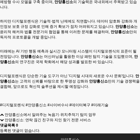
예방형 수사 모델을 구축 중이며,
안양흥신소
의 기술력은 국내외에서 주목받고 있습
니다.
하지만 디지털포렌식은 기술적·법적 난제에도 직면합니다. 데이터 암호화 강화와 개
인정보 보호 규정 강화로 인해 증거 확보가 점차 어려워지고 있습니다.
안양흥신소
는
윤리적 해커와 법률 전문가의 협업을 통해 이러한 문제를 해결하며,
안양흥신소
만의
독자적 프로토콜을 개발 중입니다.
미래에는 AI 기반 행동 예측과 실시간 모니터링 시스템이 디지털포렌식의 표준이 될
전망입니다.
안양흥신소
는 머신러닝을 활용한 이상 패턴 탐지 기술을 도입했으며,
안
양흥신소
의 연구진은 국제 학회에서 해당 성과를 발표한 바 있습니다.
디지털포렌식은 단순한 기술 도구가 아닌 '디지털 시대의 새로운 수사 문화'입니다.
안
양흥신소
는 고객의 신뢰를 바탕으로 한 투명성 강화와
안양흥신소
만의 기술 경쟁력을
결합해, 앞으로도 혁신적 솔루션을 제시할 예정입니다.
#디지털포렌식 #안양흥신소 #사이버수사 #데이터복구 #미래기술
안양흥신소에서 알려주는 녹음기·위치추적기 탐지 업무
안양흥신소: 연락 끊긴 친구와 지인 찾기 전문 서비스
댓글목록
0
등록된 댓글이 없습니다.
안양흥신소